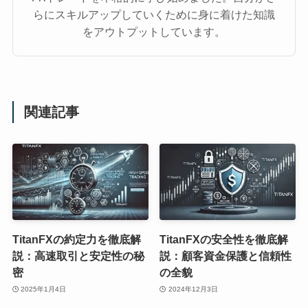
らにスキルアップしていくために身に着けた知識
をアウトプットしています。
関連記事
TitanFXの約定力を徹底解
TitanFXの安全性を徹底解
説：高速取引と安定性の秘
説：顧客資金保護と信頼性
密
の全貌
2025年1月4日
2024年12月3日