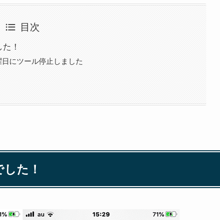
目次
した！
曜日にツール停止しました
でした！